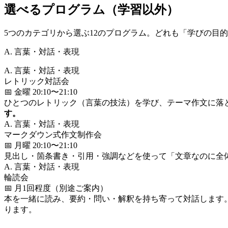
選べるプログラム（学習以外）
5つのカテゴリから選ぶ12のプログラム。どれも「学びの目
A. 言葉・対話・表現
A. 言葉・対話・表現
レトリック対話会
📅 金曜 20:10〜21:10
ひとつのレトリック（言葉の技法）を学び、テーマ作文に落
す。
A. 言葉・対話・表現
マークダウン式作文制作会
📅 月曜 20:10〜21:10
見出し・箇条書き・引用・強調などを使って「文章なのに全
A. 言葉・対話・表現
輪読会
📅 月1回程度（別途ご案内）
本を一緒に読み、要約・問い・解釈を持ち寄って対話します
ります。