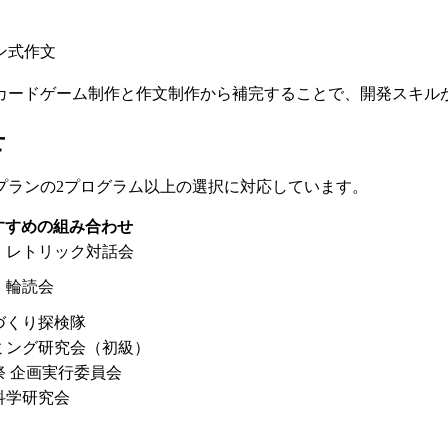
ン式作文
カードゲーム制作と作文制作から補完することで、開発スキル
せ
プランの2プログラム以上の選択に対応しています。
すすめの組み合わせ
 レトリック対話会
 輪読会
づくり探検隊
ミング研究会（初級）
祭 企画実行委員会
科学研究会