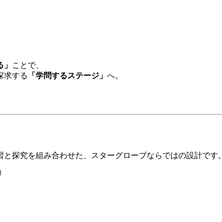
る」
ことで、
探求する
「学問するステージ」
へ。
習と探究を組み合わせた、スターグローブならではの設計です
用
込）