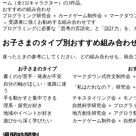
ーム（全132キャラクター）の3作品。
おすすめの組み合わせ
プログラミング研究会 ＋ カードゲーム制作会 ＋ マークダウ
→ 受講者に強くお勧めする組み合わせです
プログラミングに必要な「思考の言語化」と「設計力」を、
お子さまのタイプ別おすすめ組み合わ
迷ったときの参考にしてください。どの組み合わせも、統合
お子さまのタイプ
お
書くのが苦手・発表が不安
マークダウン式作文制作会 ＋
自分の軸がほしい・進路に迷
「私はだれなの？」研究会 ＋
う
手を動かすと集中できる
テキスタイリング会 ＋ モノ
理系・探究が好き
自然科学研究会 ＋ プログラ
地域やイベントが好き
地方創生研究会 ＋ アグロラ
遊びから深く学びたい
カードゲーム制作会 ＋ 自然
週間時間割