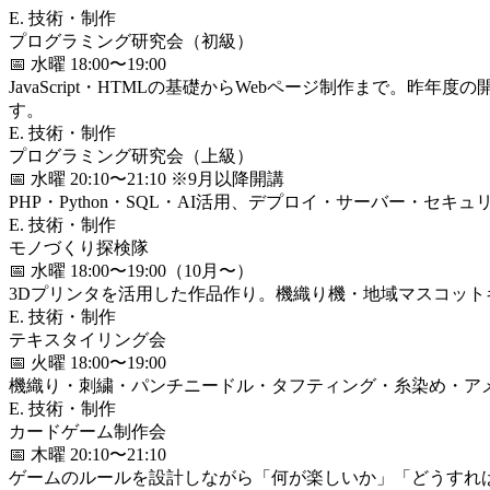
E. 技術・制作
プログラミング研究会（初級）
📅 水曜 18:00〜19:00
JavaScript・HTMLの基礎からWebページ制作まで
す。
E. 技術・制作
プログラミング研究会（上級）
📅 水曜 20:10〜21:10 ※9月以降開講
PHP・Python・SQL・AI活用、デプロイ・サーバー・セキ
E. 技術・制作
モノづくり探検隊
📅 水曜 18:00〜19:00（10月〜）
3Dプリンタを活用した作品作り。機織り機・地域マスコット
E. 技術・制作
テキスタイリング会
📅 火曜 18:00〜19:00
機織り・刺繍・パンチニードル・タフティング・糸染め・ア
E. 技術・制作
カードゲーム制作会
📅 木曜 20:10〜21:10
ゲームのルールを設計しながら「何が楽しいか」「どうすれば